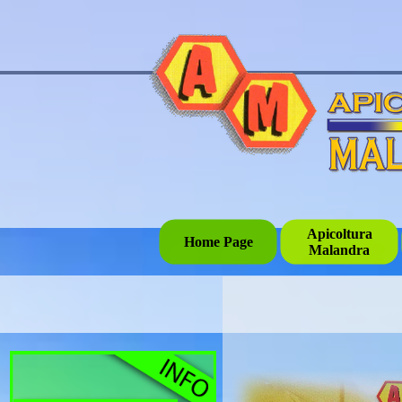
Apicoltura
Home Page
Malandra